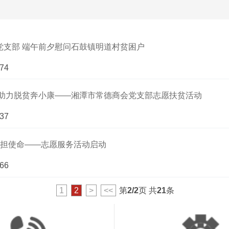
党支部 端午前夕慰问石鼓镇明道村贫困户
74
 助力脱贫奔小康——湘潭市常德商会党支部志愿扶贫活动
37
 担使命——志愿服务活动启动
66
1
2
>
<<
第
2/2
页 共
21
条
Copyright©2019-2021 湘潭市常德商会 版权所有