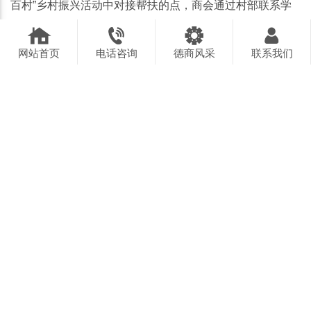
百村”乡村振兴活动中对接帮扶的点，商会通过村部联系学
校，并到校对162名学生进行微心愿收集，通过积极宣传，
广大党员及各企业家均主动认领心愿，并筹款为同学们购买
网站首页
电话咨询
德商风采
联系我们
心愿物资。