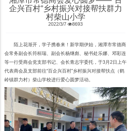
企兴百村”乡村振兴对接帮扶群力
村柴山小学
2022/3/7
8693
陌上花渐开，学子携春来！新学期伊始，湘潭市常德商
会常务副会长符桓瑞、副会长杨继彪、秘书处乐娜、邓彩连
等一行受商会党支部书记、会长青志宇委托，于3月2日上午
代表商会及支部前往“百企兴百村”乡村振兴对接帮扶点（鹤
岭镇群力村）柴山学校进行爱心圆梦活动。