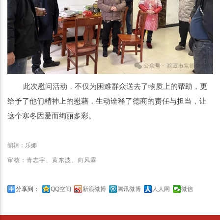
此次慰问活动，不仅为困难群众送去了物质上的帮助，更
给予了他们精神上的慰藉，生动诠释了德商的责任与担当，让
这个寒冬因爱而绚丽多彩。
编辑：乐娜
审核：青志宇、黄东波、向风霖
分享到：
QQ空间
新浪微博
腾讯微博
人人网
微信